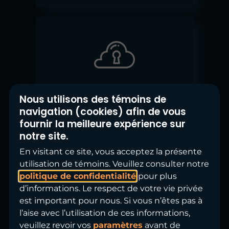
Infrastructure TI
Nous utilisons des témoins de
et infonuagique
navigation (cookies) afin de vous
fournir la meilleure expérience sur
Optimisez vos infrastructures
notre site.
technologiques pour maintenir
En visitant ce site, vous acceptez la présente
une disponibilité de service
utilisation de témoins. Veuillez consulter notre
maximale et rencontrer vos
politique de confidentialité
pour plus
objectifs d'affaires en tout temps.
d’informations. Le respect de votre vie privée
est important pour nous. Si vous n’êtes pas à
l’aise avec l’utilisation de ces informations,
En savoir plus
veuillez revoir vos
paramètres
avant de