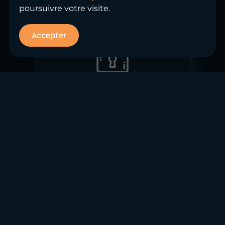
poursuivre votre visite.
Accepter
Protection et
valorisation des
données
Sécurisez et structurez
intelligemment vos données afin
qu'elles servent votre mission
d'affaires sans tomber entre de
mauvaises mains!
En savoir plus