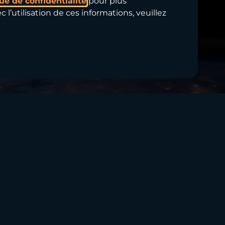
que de confidentialité
pour plus
 l’utilisation de ces informations, veuillez
somware… mais avec Commvault, ayez l’esprit
dirigées contre rançongiciels et les
e et dans l’infonuagique, vos données sont
e dans un dépôt de données virtuel
vous permet de récupérer, d’accéder et de
t elle atteint plus facilement ses objectifs
y Framework du NIST (National Institute of
™ comme fournisseur de solutions de