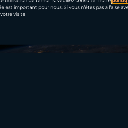
te utilisation de témoins. Veuillez consulter notre
politi
e est important pour nous. Si vous n’êtes pas à l’aise avec
ir Commvault?
votre visite.
sations feront face à une ou plusieurs attaques de ran
râce à une protection et une supervision intelligentes, 
toute la pile de sauvegarde et de récupération, sur plac
pérées.
t celles résidant dans Microsoft M365. Il les sauvegard
 de stockage (physique, infonuagique et hybride). Ceci 
 Votre entreprise gagne ainsi en temps et en efficacité e
e (RPO) et de gouvernance des données sensibles.
n complète, dans le respect des normes du Cybersecurit
mmvault se distingue dans le Gartner® Magic Quadrant
s de données.