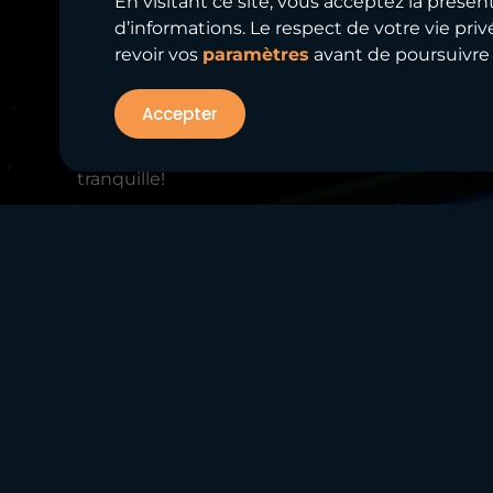
En visitant ce site, vous acceptez la présen
d’informations. Le respect de votre vie privé
Pourquoi chois
revoir vos
paramètres
avant de poursuivre 
Accepter
Au cours des prochaines années 75% des organi
tranquille!
Commvault sécurise votre gestion des données g
cyberattaques. Avec des contrôles stricts dans 
toujours sûres, sécurisées et prêtes à être récu
Commvault protège toutes vos données, incluan
compatible avec une multitude de fournisseurs
valoriser toutes vos données en une seule étape.
de temps de reprise (RTO), de point de repris
L’approche Commvault vous offre une protectio
Standards and Technology). Depuis 10 ans, Co
sauvegarde et de récupération pour les centre